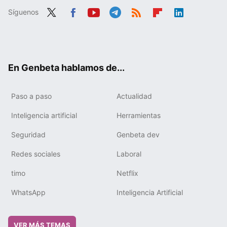
Síguenos
Twit
Fac
You
Tele
RSS
Flip
Link
ter
ebo
tub
gra
boa
edIn
ok
e
m
rd
En Genbeta hablamos de...
Paso a paso
Actualidad
Inteligencia artificial
Herramientas
Seguridad
Genbeta dev
Redes sociales
Laboral
timo
Netflix
WhatsApp
Inteligencia Artificial
VER MÁS TEMAS