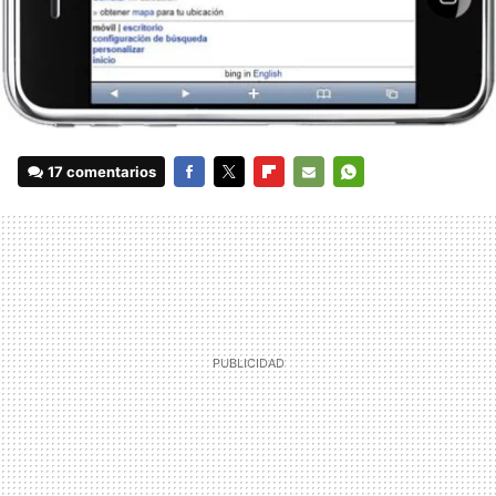
17 comentarios
FACEBOOK
TWITTER
FLIPBOARD
E-
WHATSAPP
MAIL