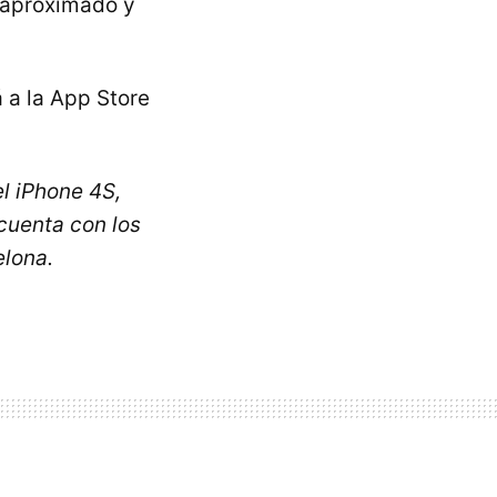
a aproximado y
.
 a la App Store
l iPhone 4S,
cuenta con los
elona.