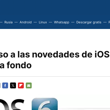
Rusia
Android
Linux
Whatsapp
Descargar gratis
P
so a las novedades de iOS
 a fondo
FACEBOOK
TWITTER
FLIPBOARD
E-
MAIL