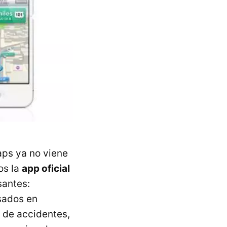
aps ya no viene
os la
app oficial
antes:
sados en
s de accidentes,