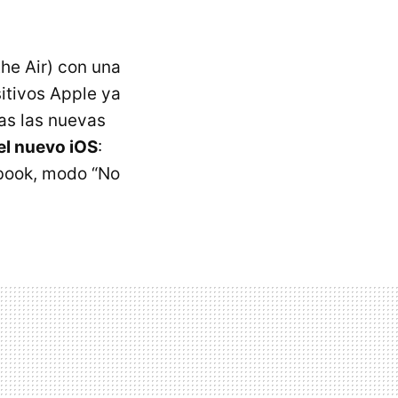
he Air) con una
itivos Apple ya
das las nuevas
el nuevo iOS
:
sbook, modo “No