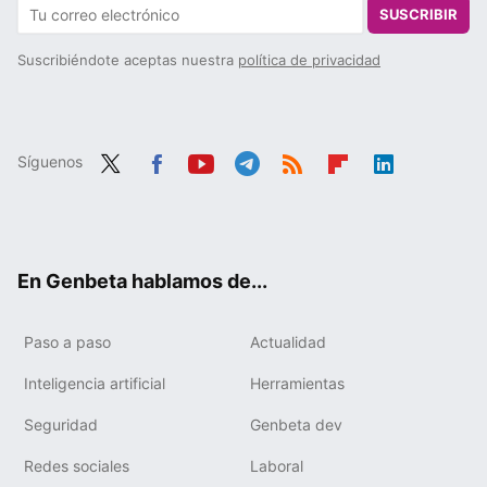
SUSCRIBIR
Suscribiéndote aceptas nuestra
política de privacidad
Síguenos
Twit
Fac
You
Tele
RSS
Flip
Link
ter
ebo
tub
gra
boa
edIn
ok
e
m
rd
En Genbeta hablamos de...
Paso a paso
Actualidad
Inteligencia artificial
Herramientas
Seguridad
Genbeta dev
Redes sociales
Laboral