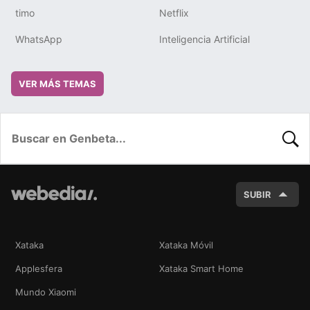
timo
Netflix
WhatsApp
Inteligencia Artificial
VER MÁS TEMAS
BUSC
SUBIR
Xataka
Xataka Móvil
Applesfera
Xataka Smart Home
Mundo Xiaomi