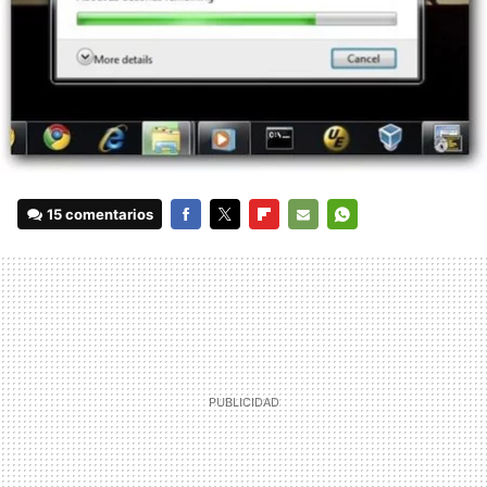
15 comentarios
FACEBOOK
TWITTER
FLIPBOARD
E-
WHATSAPP
MAIL