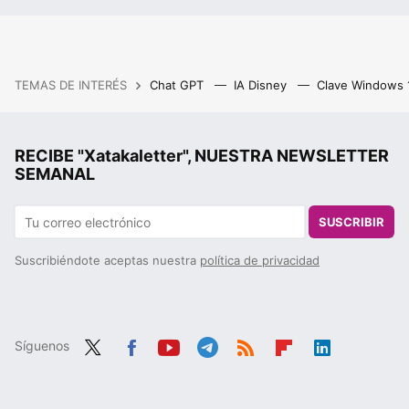
TEMAS DE INTERÉS
Chat GPT
IA Disney
Clave Windows
RECIBE "Xatakaletter", NUESTRA NEWSLETTER
SEMANAL
SUSCRIBIR
Suscribiéndote aceptas nuestra
política de privacidad
Síguenos
Twit
Fac
You
Tele
RSS
Flip
Link
ter
ebo
tub
gra
boa
edIn