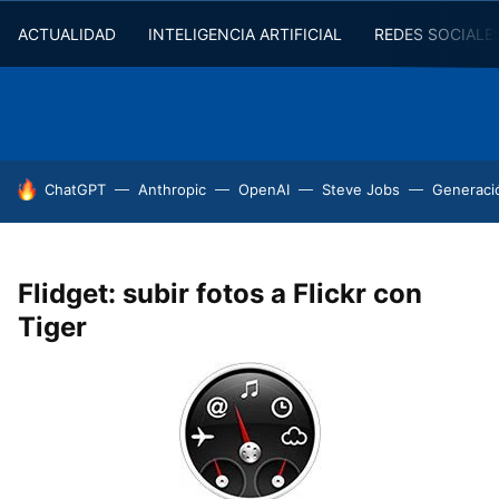
ACTUALIDAD
INTELIGENCIA ARTIFICIAL
REDES SOCIALE
HOY SE HABLA DE
ChatGPT
Anthropic
OpenAI
Steve Jobs
Generaci
Flidget: subir fotos a Flickr con
Tiger