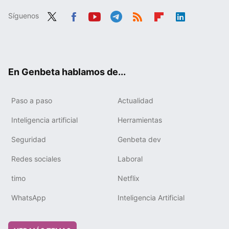
Síguenos
Twit
Fac
You
Tele
RSS
Flip
Link
ter
ebo
tub
gra
boa
edIn
ok
e
m
rd
En Genbeta hablamos de...
Paso a paso
Actualidad
Inteligencia artificial
Herramientas
Seguridad
Genbeta dev
Redes sociales
Laboral
timo
Netflix
WhatsApp
Inteligencia Artificial