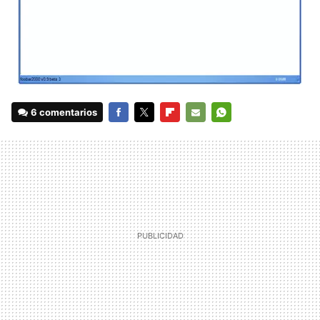
6 comentarios
FACEBOOK
TWITTER
FLIPBOARD
E-
WHATSAPP
MAIL