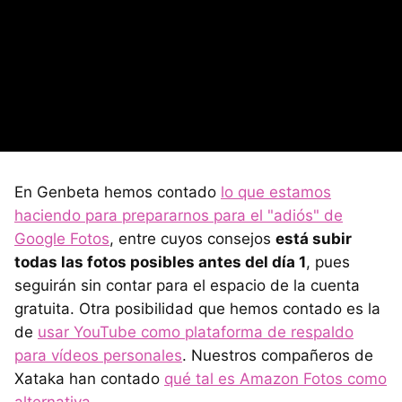
En Genbeta hemos contado
lo que estamos
haciendo para prepararnos para el "adiós" de
Google Fotos
, entre cuyos consejos
está subir
todas las fotos posibles antes del día 1
, pues
seguirán sin contar para el espacio de la cuenta
gratuita. Otra posibilidad que hemos contado es la
de
usar YouTube como plataforma de respaldo
para vídeos personales
. Nuestros compañeros de
Xataka han contado
qué tal es Amazon Fotos como
alternativa
.