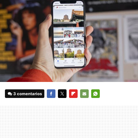
3 comentarios
FACEBOOK
TWITTER
FLIPBOARD
E-
WHATSAPP
MAIL