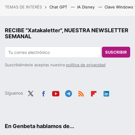
TEMAS DE INTERÉS
Chat GPT
IA Disney
Clave Windows
RECIBE "Xatakaletter", NUESTRA NEWSLETTER
SEMANAL
SUSCRIBIR
Suscribiéndote aceptas nuestra
política de privacidad
Síguenos
Twit
Fac
You
Tele
RSS
Flip
Link
ter
ebo
tub
gra
boa
edIn
ok
e
m
rd
En Genbeta hablamos de...