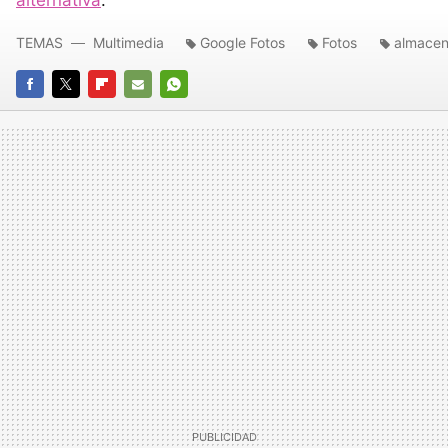
TEMAS
Multimedia
Google Fotos
Fotos
almacen
FACEBOOK
TWITTER
FLIPBOARD
E-
WHATSAPP
MAIL