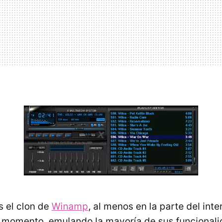
 el clon de
Winamp
, al menos en la parte del int
u momento, emulando la mayoría de sus funcionali