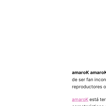
amaroK
amaro
de ser fan inco
reproductores of
amaroK
está ter