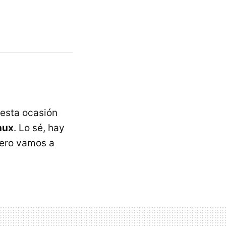
 esta ocasión
nux
. Lo sé, hay
 pero vamos a