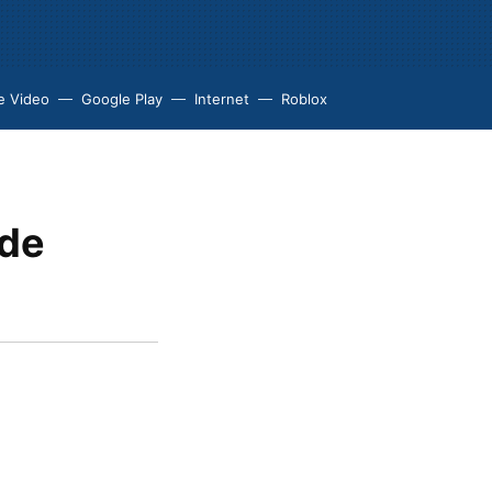
e Video
Google Play
Internet
Roblox
 de