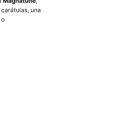
ca
Magnatune
,
 carátulas, una
o