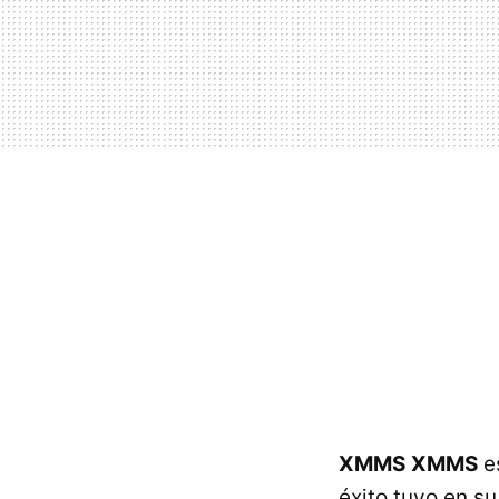
XMMS
XMMS
es
éxito tuvo en s