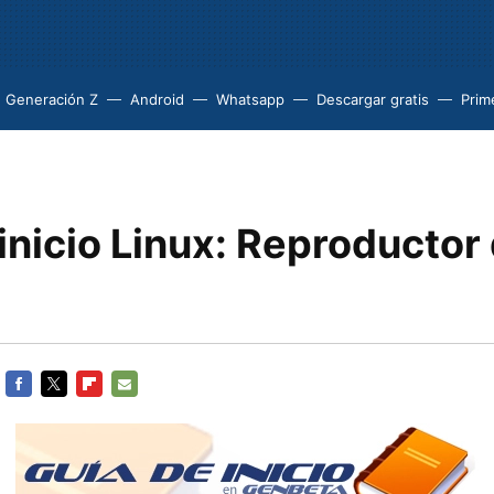
Generación Z
Android
Whatsapp
Descargar gratis
Prim
inicio Linux: Reproductor
FACEBOOK
TWITTER
FLIPBOARD
E-
MAIL