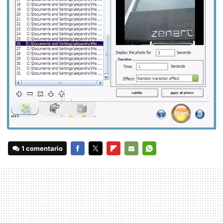
1 comentario
FACEBOOK
TWITTER
FLIPBOARD
E-
WHATSAPP
MAIL