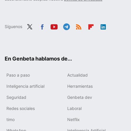
Síguenos
Twit
Fac
You
Tele
RSS
Flip
Link
ter
ebo
tub
gra
boa
edIn
ok
e
m
rd
En Genbeta hablamos de...
Paso a paso
Actualidad
Inteligencia artificial
Herramientas
Seguridad
Genbeta dev
Redes sociales
Laboral
timo
Netflix
WhatsApp
Inteligencia Artificial