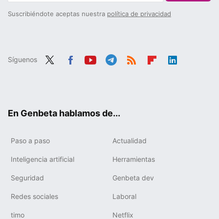
Suscribiéndote aceptas nuestra
política de privacidad
Síguenos
Twit
Fac
You
Tele
RSS
Flip
Link
ter
ebo
tub
gra
boa
edIn
ok
e
m
rd
En Genbeta hablamos de...
Paso a paso
Actualidad
Inteligencia artificial
Herramientas
Seguridad
Genbeta dev
Redes sociales
Laboral
timo
Netflix