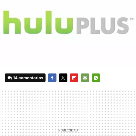
14 comentarios
FACEBOOK
TWITTER
FLIPBOARD
E-
WHATSAPP
MAIL