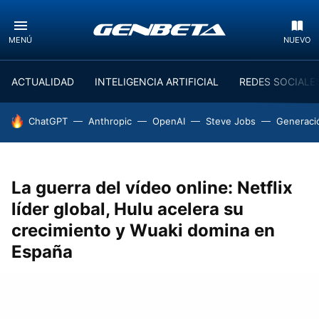
MENÚ
NUEVO
ACTUALIDAD
INTELIGENCIA ARTIFICIAL
REDES SOCIALE
HOY SE HABLA DE
ChatGPT
Anthropic
OpenAI
Steve Jobs
Generaci
La guerra del vídeo online: Netflix
líder global, Hulu acelera su
crecimiento y Wuaki domina en
España