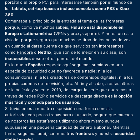
portátil o el propio PC, para interesarse también por el mundo de
los
tablets, set-top boxes e incluso consolas como PS3 o Xbox
360.
Comentaba al principio de la entrada el tema de las fronteras
porque, como ya muchos sabéis,
Hulu no está disponible en
Europa o Lationamérica
(VPNs y proxys aparte). Y no es un caso
aislado, porque seguro que muchos se tiran de los pelos de vez
en cuando al darse cuenta de que servicios tan interesantes
como
Pandora
o
Netflix
, que son de lo mejor en su clase, son
inaccesibles
desde otros puntos del mundo.
En lo que a
España
respecta aquí seguimos sumidos en una
especie de oscuridad que no favorece a nadie: ni a los
consumidores, ni a los creadores de contenidos digitales, ni a los
propias cadenas de televisión, etc. Al fin y al cabo, a estas alturas
de la película y ya en el 2010, descargar la serie que queramos a
través de redes P2P o servicios de descarga directa es la
opción
más fácil y cómoda para los usuarios.
Si tuviésemos a nuestra disposición una forma sencilla,
autorizada, con pocas trabas para el usuario, seguro que muchos
de nosotros las estaríamos utilizando ahora mismo aunque
supusiesen una pequeña cantidad de dinero a abonar. Mientras
tanto, seguimos aquí, con nuestras
fronteras
y nuestra
oscuridad
digital parcial.