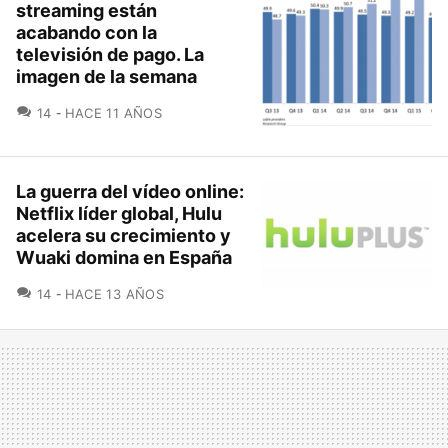
streaming están
acabando con la
televisión de pago. La
imagen de la semana
COMENTARIOS
14
HACE 11 AÑOS
La guerra del vídeo online:
Netflix líder global, Hulu
acelera su crecimiento y
Wuaki domina en España
COMENTARIOS
14
HACE 13 AÑOS