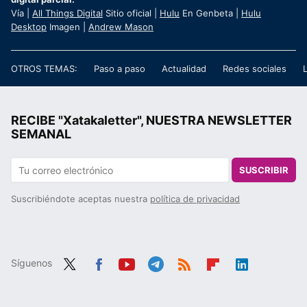
Vía |
All Things Digital
Sitio oficial |
Hulu
En Genbeta |
Hulu
Desktop
Imagen |
Andrew Mason
OTROS TEMAS:
Paso a paso
Actualidad
Redes sociales
RECIBE "Xatakaletter", NUESTRA NEWSLETTER
SEMANAL
SUSCRIBIR
Suscribiéndote aceptas nuestra
política de privacidad
Síguenos
Twit
Fac
You
Tele
RSS
Flip
Link
ter
ebo
tub
gra
boa
edIn