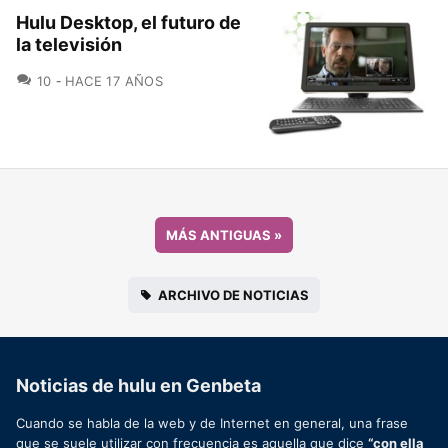
Hulu Desktop, el futuro de
la televisión
COMENTARIOS
10
HACE 17 AÑOS
MÁS ANTIGUAS
»
ARCHIVO DE NOTICIAS
Noticias de hulu en Genbeta
Cuando se habla de la web y de Internet en general, una frase
que se suele utilizar con frecuencia es aquella que dice
“con ella