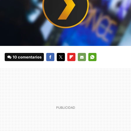
10 comentarios
FACEBOOK
TWITTER
FLIPBOARD
E-
WHATSAPP
MAIL