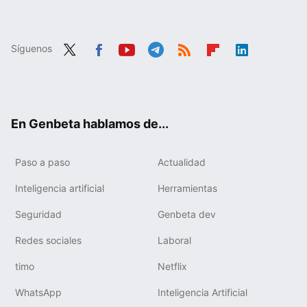
Síguenos
Twit
Fac
You
Tele
RSS
Flip
Link
ter
ebo
tub
gra
boa
edIn
ok
e
m
rd
En Genbeta hablamos de...
Paso a paso
Actualidad
Inteligencia artificial
Herramientas
Seguridad
Genbeta dev
Redes sociales
Laboral
timo
Netflix
WhatsApp
Inteligencia Artificial