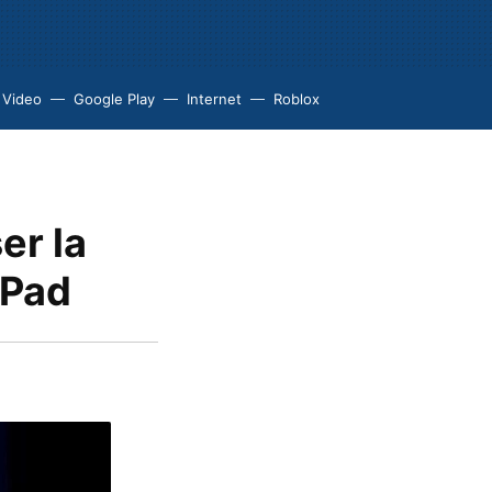
 Video
Google Play
Internet
Roblox
er la
iPad