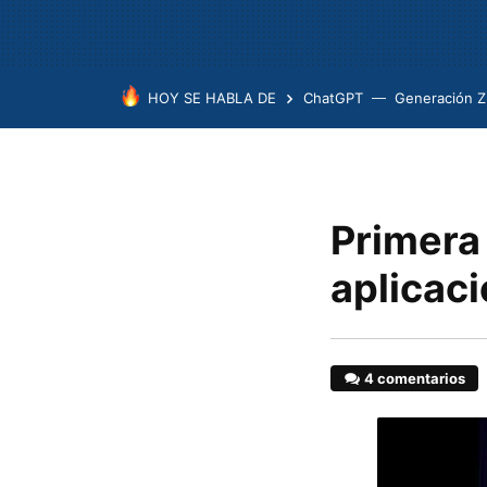
HOY SE HABLA DE
ChatGPT
Generación Z
Primera 
aplicaci
4 comentarios