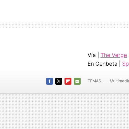
Vía |
The Verge
En Genbeta |
Sp
TEMAS
Multimedi
FACEBOOK
TWITTER
FLIPBOARD
E-
MAIL