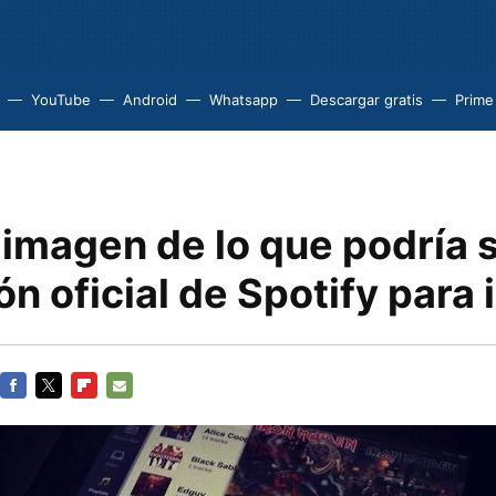
YouTube
Android
Whatsapp
Descargar gratis
Prime
imagen de lo que podría s
ón oficial de Spotify para 
FACEBOOK
TWITTER
FLIPBOARD
E-
MAIL