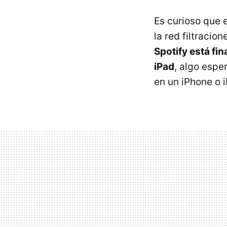
Es curioso que 
la red filtracio
Spotify está fi
iPad
, algo espe
en un iPhone o 