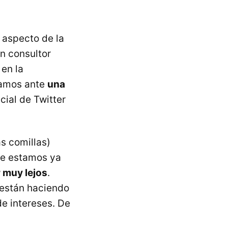
 aspecto de la
n consultor
 en la
ríamos ante
una
ial de Twitter
s comillas)
nte estamos ya
r muy lejos
.
 están haciendo
de intereses. De