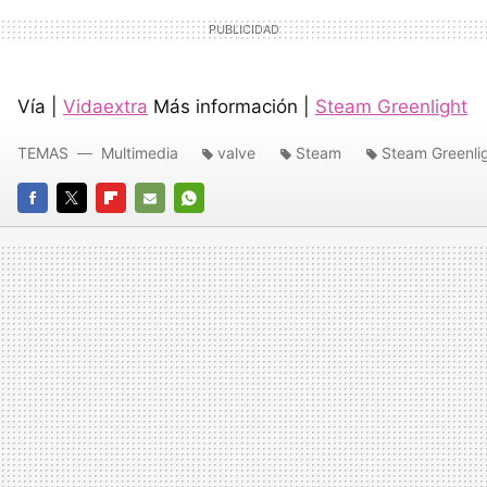
Vía |
Vidaextra
Más información |
Steam Greenlight
TEMAS
Multimedia
valve
Steam
Steam Greenli
FACEBOOK
TWITTER
FLIPBOARD
E-
WHATSAPP
MAIL