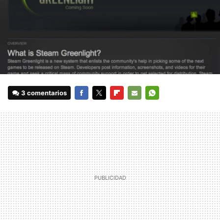
3 comentarios
FACEBOOK
TWITTER
FLIPBOARD
E-
WHATSAPP
MAIL