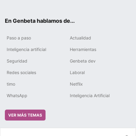
ter
ebo
tub
gra
boa
edIn
ok
e
m
rd
En Genbeta hablamos de...
Paso a paso
Actualidad
Inteligencia artificial
Herramientas
Seguridad
Genbeta dev
Redes sociales
Laboral
timo
Netflix
WhatsApp
Inteligencia Artificial
VER MÁS TEMAS