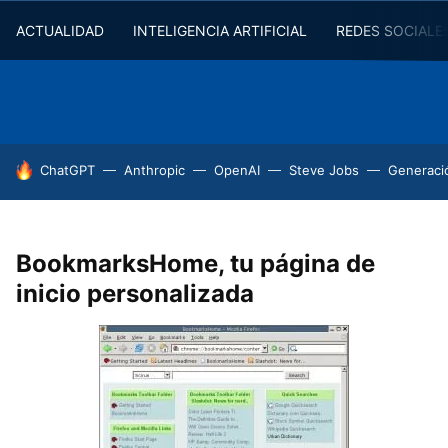
ACTUALIDAD
INTELIGENCIA ARTIFICIAL
REDES SOCIALE
HOY SE HABLA DE
ChatGPT
Anthropic
OpenAI
Steve Jobs
Generaci
BookmarksHome, tu página de
inicio personalizada