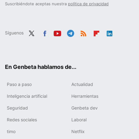
Suscribiéndote aceptas nuestra
política de privacidad
Síguenos
Twit
Fac
You
Tele
RSS
Flip
Link
ter
ebo
tub
gra
boa
edIn
ok
e
m
rd
En Genbeta hablamos de...
Paso a paso
Actualidad
Inteligencia artificial
Herramientas
Seguridad
Genbeta dev
Redes sociales
Laboral
timo
Netflix