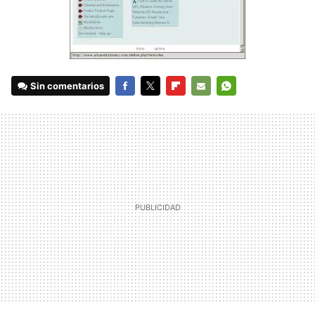
Sin comentarios
FACEBOOK
TWITTER
FLIPBOARD
E-
WHATSAPP
MAIL