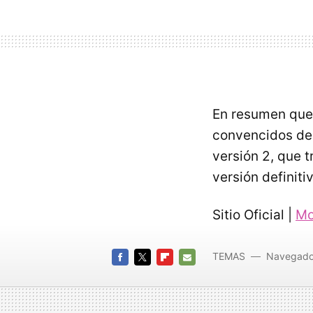
En resumen que 
convencidos de 
versión 2, que 
versión definiti
Sitio Oficial |
Mo
TEMAS
Navegado
FACEBOOK
TWITTER
FLIPBOARD
E-
MAIL