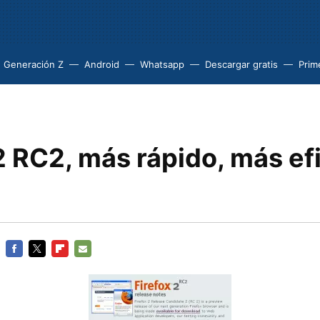
Generación Z
Android
Whatsapp
Descargar gratis
Prim
2 RC2, más rápido, más efi
FACEBOOK
TWITTER
FLIPBOARD
E-
MAIL