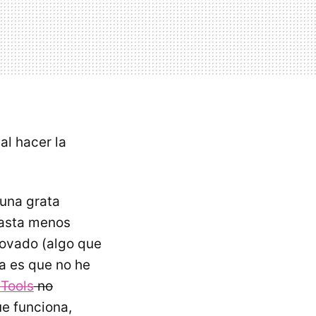
al hacer la
 una grata
gasta menos
novado (algo que
ga es que no he
 Tools
no
ue funciona,