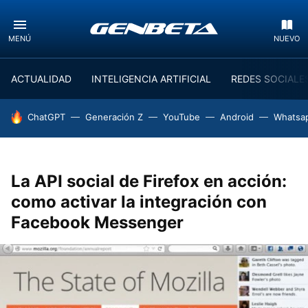
MENÚ
NUEVO
ACTUALIDAD
INTELIGENCIA ARTIFICIAL
REDES SOCIALE
HOY SE HABLA DE
ChatGPT
Generación Z
YouTube
Android
Whatsa
La API social de Firefox en acción:
como activar la integración con
Facebook Messenger