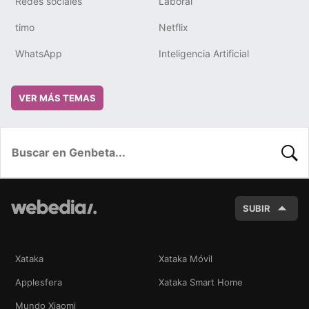
Redes sociales
Laboral
timo
Netflix
WhatsApp
Inteligencia Artificial
VER MÁS TEMAS
BUSC
SUBIR
Xataka
Xataka Móvil
Applesfera
Xataka Smart Home
Mundo Xiaomi