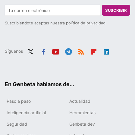
SUSCRIBIR
Suscribiéndote aceptas nuestra
política de privacidad
Síguenos
Twit
Fac
You
Tele
RSS
Flip
Link
ter
ebo
tub
gra
boa
edIn
ok
e
m
rd
En Genbeta hablamos de...
Paso a paso
Actualidad
Inteligencia artificial
Herramientas
Seguridad
Genbeta dev