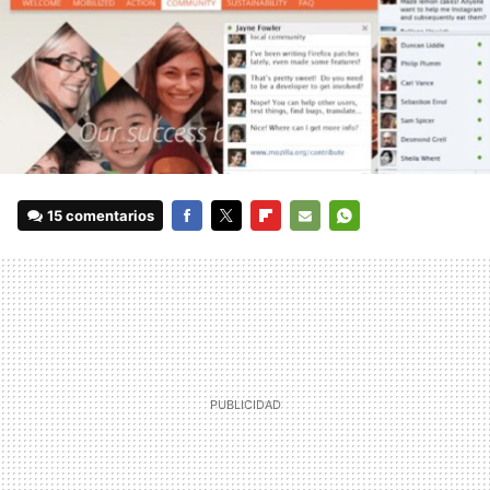
15 comentarios
FACEBOOK
TWITTER
FLIPBOARD
E-
WHATSAPP
MAIL