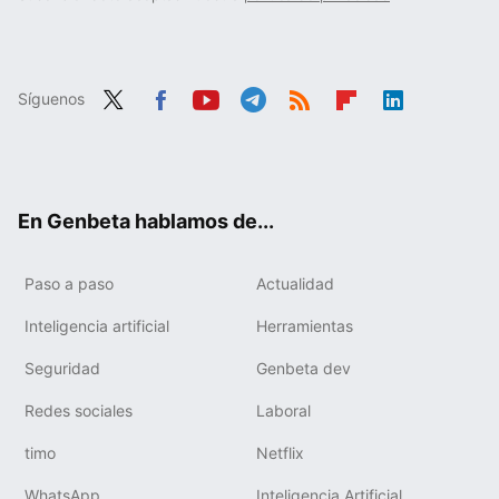
Síguenos
Twit
Fac
You
Tele
RSS
Flip
Link
ter
ebo
tub
gra
boa
edIn
ok
e
m
rd
En Genbeta hablamos de...
Paso a paso
Actualidad
Inteligencia artificial
Herramientas
Seguridad
Genbeta dev
Redes sociales
Laboral
timo
Netflix
WhatsApp
Inteligencia Artificial