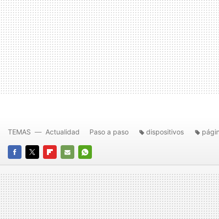
TEMAS
Actualidad
Paso a paso
dispositivos
pági
FACEBOOK
TWITTER
FLIPBOARD
E-
WHATSAPP
MAIL