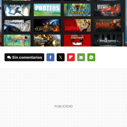
Sin comentarios
FACEBOOK
TWITTER
FLIPBOARD
E-
WHATSAPP
MAIL