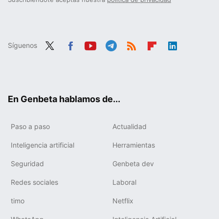
Síguenos
Twit
Fac
You
Tele
RSS
Flip
Link
ter
ebo
tub
gra
boa
edIn
ok
e
m
rd
En Genbeta hablamos de...
Paso a paso
Actualidad
Inteligencia artificial
Herramientas
Seguridad
Genbeta dev
Redes sociales
Laboral
timo
Netflix