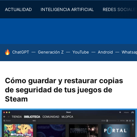
ACTUALIDAD
INTELIGENCIA ARTIFICIAL
REDES SOCIALE
HOY SE HABLA DE
ChatGPT
Generación Z
YouTube
Android
Whatsa
Cómo guardar y restaurar copias
de seguridad de tus juegos de
Steam