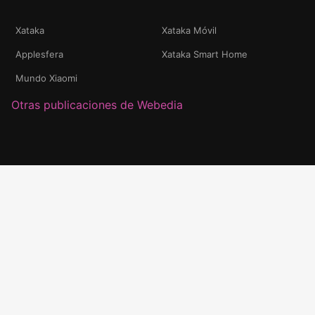
Xataka
Xataka Móvil
Applesfera
Xataka Smart Home
Mundo Xiaomi
Otras publicaciones de Webedia