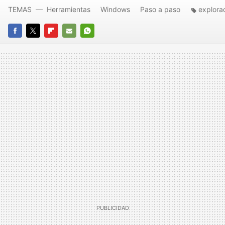
TEMAS
Herramientas
Windows
Paso a paso
explora
FACEBOOK
TWITTER
FLIPBOARD
E-
WHATSAPP
MAIL