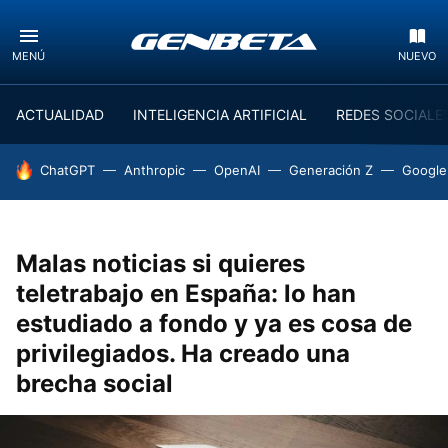
MENÚ
NUEVO
ACTUALIDAD
INTELIGENCIA ARTIFICIAL
REDES SOCIALE
HOY SE HABLA DE
ChatGPT
Anthropic
OpenAI
Generación Z
Google
Malas noticias si quieres
teletrabajo en España: lo han
estudiado a fondo y ya es cosa de
privilegiados. Ha creado una
brecha social