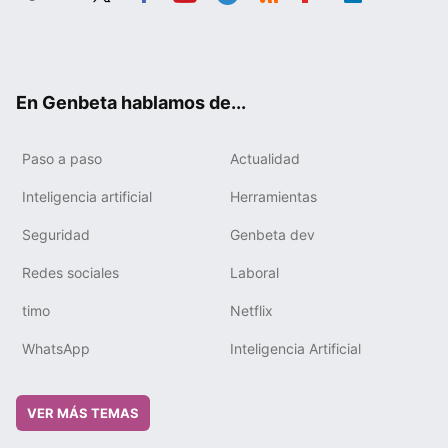
Twit
Fac
You
Tele
RSS
Flip
Link
ter
ebo
tub
gra
boa
edIn
ok
e
m
rd
En Genbeta hablamos de...
Paso a paso
Actualidad
Inteligencia artificial
Herramientas
Seguridad
Genbeta dev
Redes sociales
Laboral
timo
Netflix
WhatsApp
Inteligencia Artificial
VER MÁS TEMAS