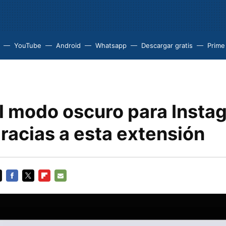
YouTube
Android
Whatsapp
Descargar gratis
Prime
el modo oscuro para Insta
racias a esta extensión
FACEBOOK
TWITTER
FLIPBOARD
E-
MAIL