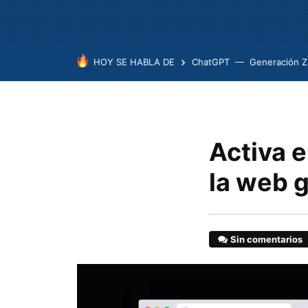
HOY SE HABLA DE
ChatGPT
Generación Z
Activa 
la web g
Sin comentarios