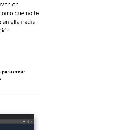
joven en
 como que no te
 en ella nadie
ción.
s para crear
s