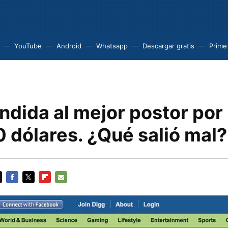
YouTube
Android
Whatsapp
Descargar gratis
Prime
ndida al mejor postor por
 dólares. ¿Qué salió mal?
FACEBOOK
TWITTER
FLIPBOARD
E-
MAIL