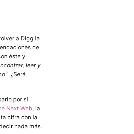
olver a Digg la
mendaciones de
con éste y
ncontrar, leer y
mo"
. ¿Será
arlo por sí
he Next Web
, la
a cifra con la
 decir nada más.