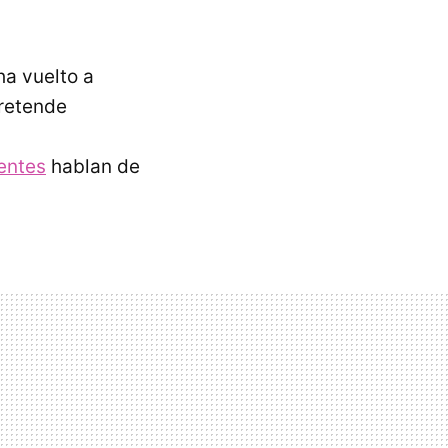
ha vuelto a
retende
s
uentes
hablan de