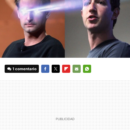
1 comentario
FACEBOOK
TWITTER
FLIPBOARD
E-
WHATSAPP
MAIL