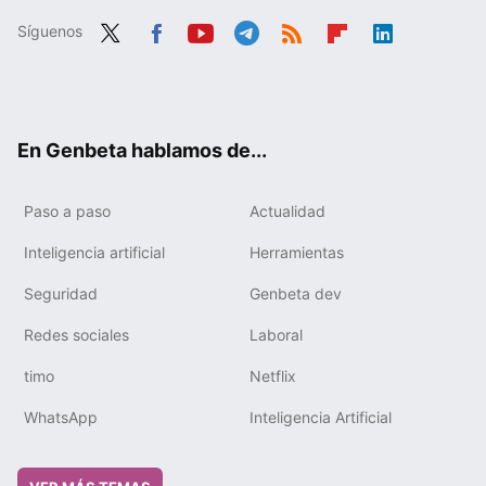
Síguenos
Twit
Fac
You
Tele
RSS
Flip
Link
ter
ebo
tub
gra
boa
edIn
ok
e
m
rd
En Genbeta hablamos de...
Paso a paso
Actualidad
Inteligencia artificial
Herramientas
Seguridad
Genbeta dev
Redes sociales
Laboral
timo
Netflix
WhatsApp
Inteligencia Artificial