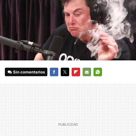
Sin comentarios
FACEBOOK
TWITTER
FLIPBOARD
E-
WHATSAPP
MAIL