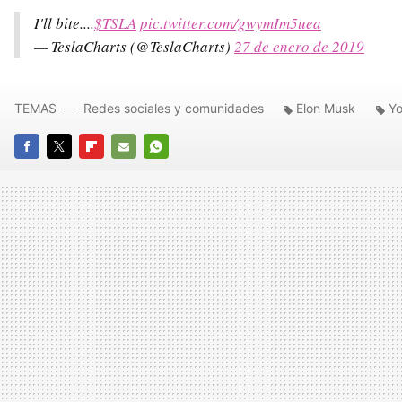
I'll bite....
$TSLA
pic.twitter.com/gwymIm5uea
— TeslaCharts (@TeslaCharts)
27 de enero de 2019
TEMAS
Redes sociales y comunidades
Elon Musk
Y
FACEBOOK
TWITTER
FLIPBOARD
E-
WHATSAPP
MAIL