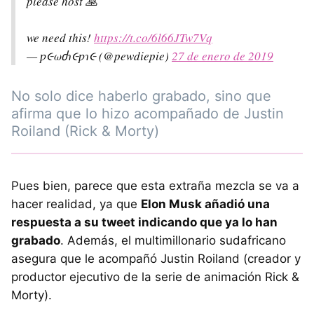
please host 🙏
we need this!
https://t.co/6l66JTw7Vq
— ƿ૯ωძɿ૯ƿɿ૯ (@pewdiepie)
27 de enero de 2019
No solo dice haberlo grabado, sino que
afirma que lo hizo acompañado de Justin
Roiland (Rick & Morty)
Pues bien, parece que esta extraña mezcla se va a
hacer realidad, ya que
Elon Musk añadió una
respuesta a su tweet indicando que ya lo han
grabado
. Además, el multimillonario sudafricano
asegura que le acompañó Justin Roiland (creador y
productor ejecutivo de la serie de animación Rick &
Morty).