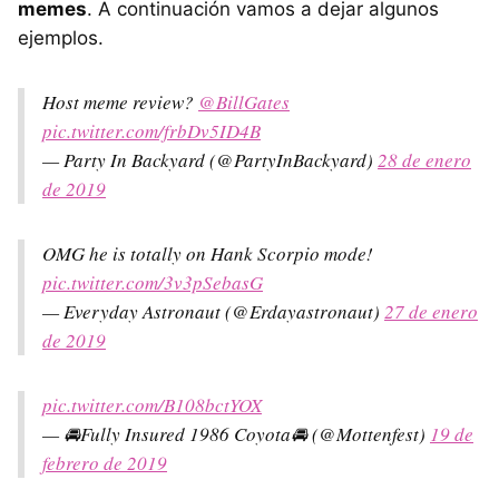
memes
. A continuación vamos a dejar algunos
ejemplos.
Host meme review?
@BillGates
pic.twitter.com/frbDv5ID4B
— Party In Backyard (@PartyInBackyard)
28 de enero
de 2019
OMG he is totally on Hank Scorpio mode!
pic.twitter.com/3v3pSebasG
— Everyday Astronaut (@Erdayastronaut)
27 de enero
de 2019
pic.twitter.com/B108bctYOX
— 🚘Fully Insured 1986 Coyota🚘 (@Mottenfest)
19 de
febrero de 2019