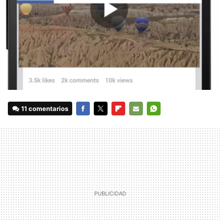
11 comentarios
FACEBOOK
TWITTER
FLIPBOARD
E-
WHATSAPP
MAIL