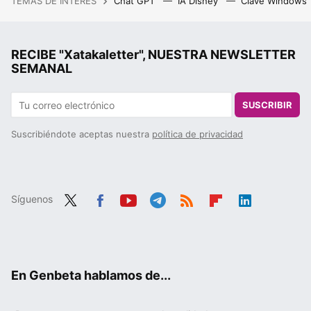
TEMAS DE INTERÉS
Chat GPT
IA Disney
Clave Windows
RECIBE "Xatakaletter", NUESTRA NEWSLETTER
SEMANAL
SUSCRIBIR
Suscribiéndote aceptas nuestra
política de privacidad
Síguenos
Twit
Fac
You
Tele
RSS
Flip
Link
ter
ebo
tub
gra
boa
edIn
ok
e
m
rd
En Genbeta hablamos de...