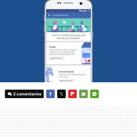
2 comentarios
FACEBOOK
TWITTER
FLIPBOARD
E-
WHATSAPP
MAIL