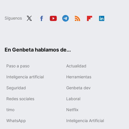
Síguenos
Twit
Fac
You
Tele
RSS
Flip
Link
ter
ebo
tub
gra
boa
edIn
ok
e
m
rd
En Genbeta hablamos de...
Paso a paso
Actualidad
Inteligencia artificial
Herramientas
Seguridad
Genbeta dev
Redes sociales
Laboral
timo
Netflix
WhatsApp
Inteligencia Artificial