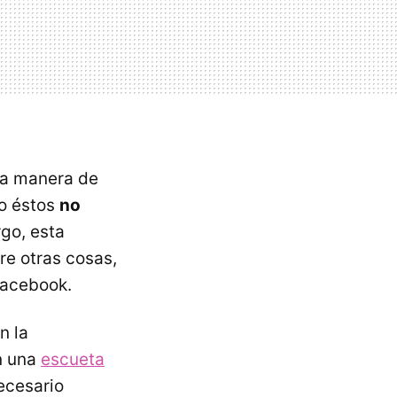
na manera de
do éstos
no
rgo, esta
re otras cosas,
Facebook.
n la
n una
escueta
ecesario