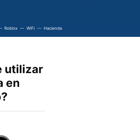
Roblox
WiFi
Hacienda
utilizar
a en
p?