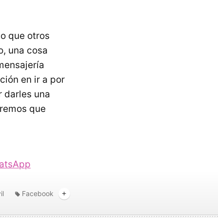
 lo que otros
o, una cosa
 mensajería
ión en ir a por
r darles una
dremos que
hatsApp
il
Facebook