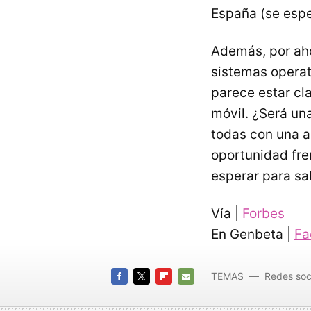
España (se espe
Además, por aho
sistemas operat
parece estar cla
móvil. ¿Será un
todas con una a
oportunidad fre
esperar para sal
Vía |
Forbes
En Genbeta |
Fa
TEMAS
Redes soc
FACEBOOK
TWITTER
FLIPBOARD
E-
MAIL