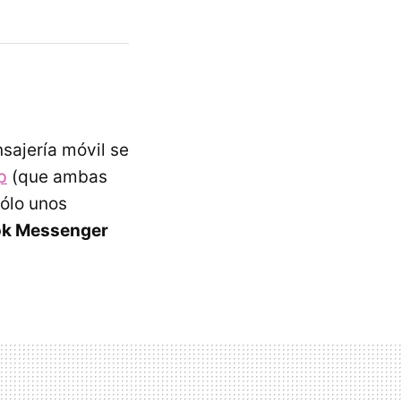
sajería móvil se
p
(que ambas
ólo unos
k Messenger