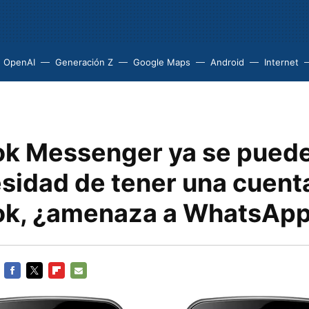
OpenAI
Generación Z
Google Maps
Android
Internet
k Messenger ya se puede 
esidad de tener una cuent
k, ¿amenaza a WhatsAp
FACEBOOK
TWITTER
FLIPBOARD
E-
MAIL