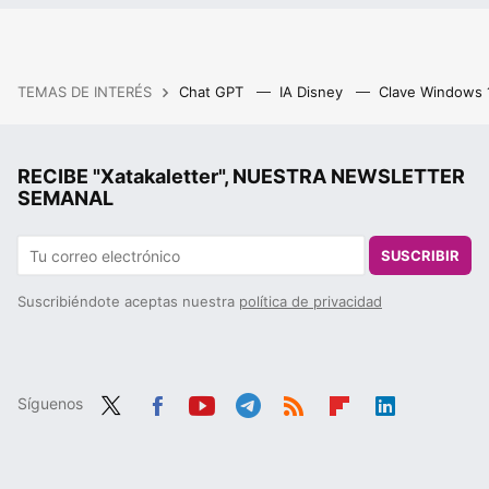
TEMAS DE INTERÉS
Chat GPT
IA Disney
Clave Windows
RECIBE "Xatakaletter", NUESTRA NEWSLETTER
SEMANAL
SUSCRIBIR
Suscribiéndote aceptas nuestra
política de privacidad
Síguenos
Twit
Fac
You
Tele
RSS
Flip
Link
ter
ebo
tub
gra
boa
edIn