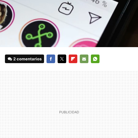
2 comentarios
FACEBOOK
TWITTER
FLIPBOARD
E-
WHATSAPP
MAIL