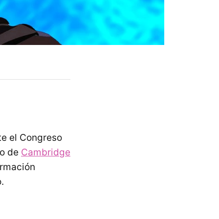
te el Congreso
lo de
Cambridge
ormación
.