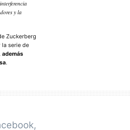
interferencia
adores y la
 de Zuckerberg
la serie de
,
además
esa
.
Facebook,