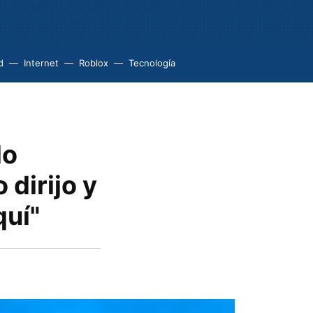
d
Internet
Roblox
Tecnología
lo
dirijo y
quí"