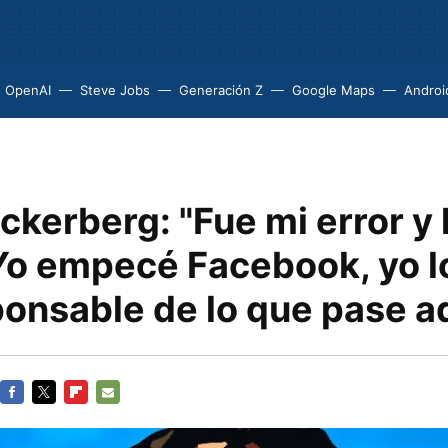
OpenAI
Steve Jobs
Generación Z
Google Maps
Androi
kerberg: "Fue mi error y 
Yo empecé Facebook, yo lo 
ponsable de lo que pase a
FACEBOOK
TWITTER
FLIPBOARD
E-
MAIL