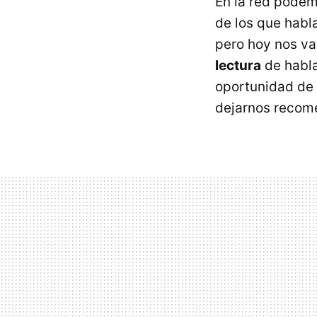
En la red podem
de los que habl
pero hoy nos va
lectura
de habla
oportunidad de 
dejarnos recome