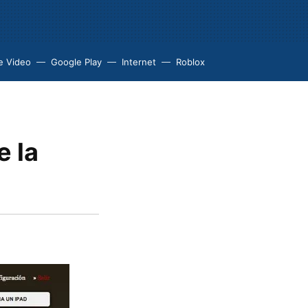
e Video
Google Play
Internet
Roblox
e la