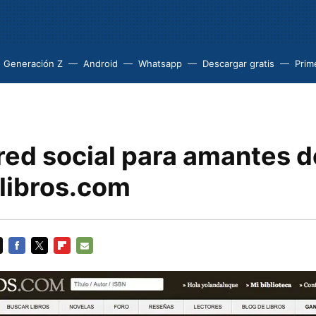
Generación Z
Android
Whatsapp
Descargar gratis
Prim
red social para amantes d
 libros.com
FACEBOOK
TWITTER
FLIPBOARD
E-
MAIL