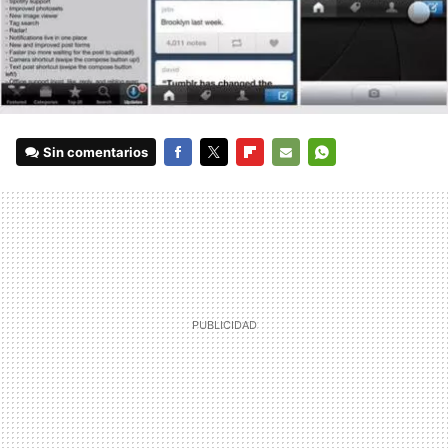
Sin comentarios
FACEBOOK
TWITTER
FLIPBOARD
E-
WHATSAPP
MAIL