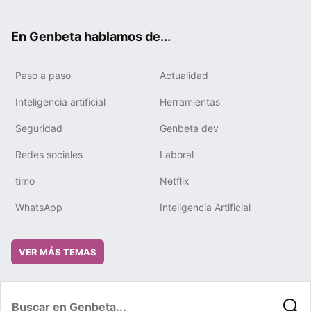
ter
ebo
tub
gra
boa
edIn
ok
e
m
rd
En Genbeta hablamos de...
Paso a paso
Actualidad
Inteligencia artificial
Herramientas
Seguridad
Genbeta dev
Redes sociales
Laboral
timo
Netflix
WhatsApp
Inteligencia Artificial
VER MÁS TEMAS