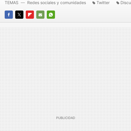
TEMAS
Redes sociales y comunidades
Twitter
Discu
FACEBOOK
TWITTER
FLIPBOARD
E-
WHATSAPP
MAIL