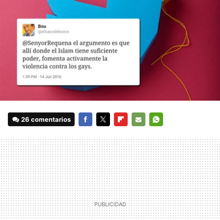
26 comentarios
FACEBOOK
TWITTER
FLIPBOARD
E-
WHATSAPP
MAIL