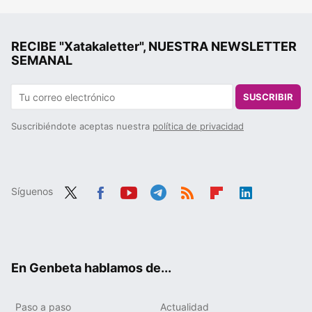
RECIBE "Xatakaletter", NUESTRA NEWSLETTER
SEMANAL
SUSCRIBIR
Suscribiéndote aceptas nuestra
política de privacidad
Síguenos
Twit
Fac
You
Tele
RSS
Flip
Link
ter
ebo
tub
gra
boa
edIn
ok
e
m
rd
En Genbeta hablamos de...
Paso a paso
Actualidad