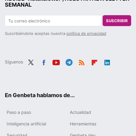
SEMANAL
SUSCRIBIR
Suscribiéndote aceptas nuestra
política de privacidad
Síguenos
Twit
Fac
You
Tele
RSS
Flip
Link
ter
ebo
tub
gra
boa
edIn
ok
e
m
rd
En Genbeta hablamos de...
Paso a paso
Actualidad
Inteligencia artificial
Herramientas
Seguridad
Genbeta dev