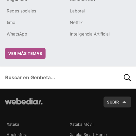
Redes sociales
Laboral
timo
Netflix
WhatsApp
Inteligencia Artificial
VER MÁS TEMAS
BUSC
SUBIR
Xataka
Xataka Móvil
Applesfera
Xataka Smart Home