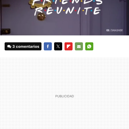
3 comentarios
FACEBOOK
TWITTER
FLIPBOARD
E-
WHATSAPP
MAIL