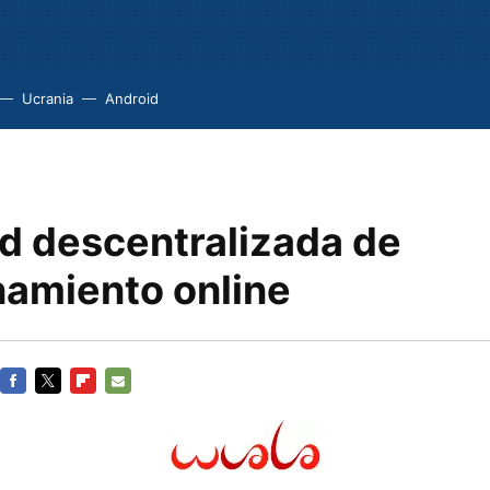
Ucrania
Android
ed descentralizada de
amiento online
FACEBOOK
TWITTER
FLIPBOARD
E-
MAIL