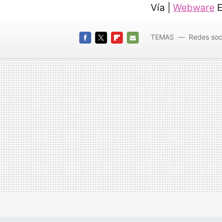
Vía |
Webware
E
TEMAS
Redes soc
FACEBOOK
TWITTER
FLIPBOARD
E-
MAIL