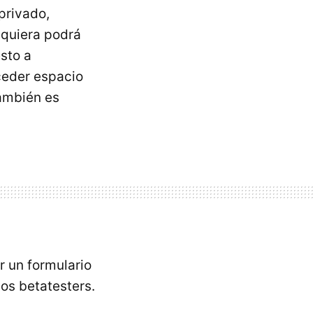
privado,
lquiera podrá
sto a
ceder espacio
también es
 un formulario
os betatesters.