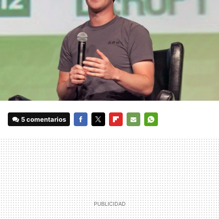
5 comentarios
FACEBOOK
TWITTER
FLIPBOARD
E-
WHATSAPP
MAIL