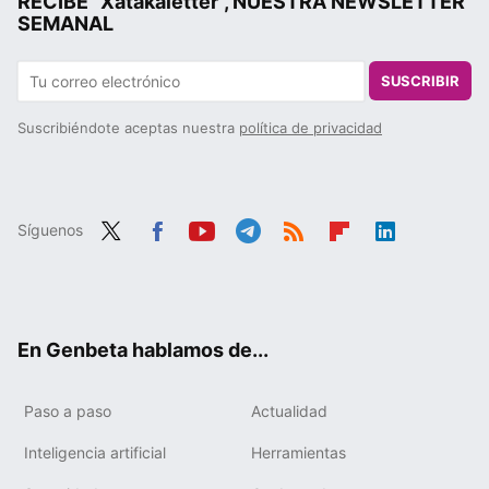
RECIBE "Xatakaletter", NUESTRA NEWSLETTER
SEMANAL
SUSCRIBIR
Suscribiéndote aceptas nuestra
política de privacidad
Síguenos
Twit
Fac
You
Tele
RSS
Flip
Link
ter
ebo
tub
gra
boa
edIn
ok
e
m
rd
En Genbeta hablamos de...
Paso a paso
Actualidad
Inteligencia artificial
Herramientas