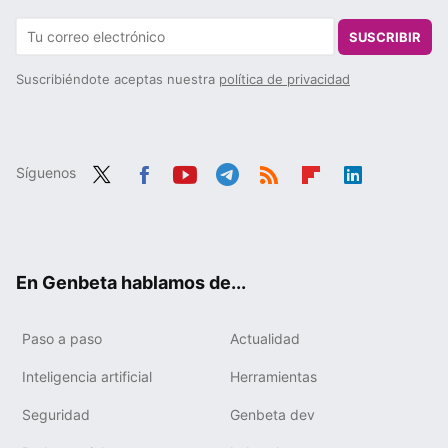
SUSCRIBIR
Suscribiéndote aceptas nuestra
política de privacidad
Síguenos
Twit
Fac
You
Tele
RSS
Flip
Link
ter
ebo
tub
gra
boa
edIn
ok
e
m
rd
En Genbeta hablamos de...
Paso a paso
Actualidad
Inteligencia artificial
Herramientas
Seguridad
Genbeta dev