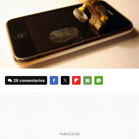
26 comentarios
FACEBOOK
TWITTER
FLIPBOARD
E-
WHATSAPP
MAIL