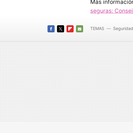
Más informació
seguras: Consej
TEMAS
Segurida
FACEBOOK
TWITTER
FLIPBOARD
E-
MAIL