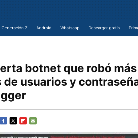
Generación Z
Android
Whatsapp
Descargar gratis
Prim
erta botnet que robó más
s de usuarios y contraseñ
ogger
FACEBOOK
TWITTER
FLIPBOARD
E-
MAIL