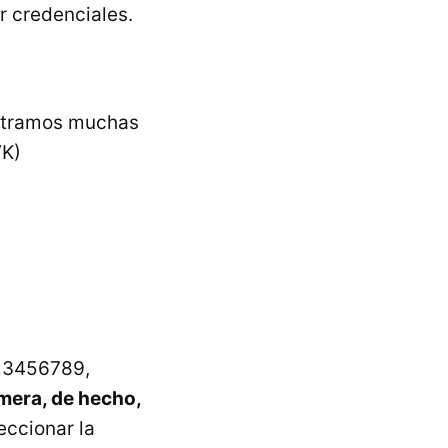
r credenciales.
ontramos muchas
VK)
123456789,
imera, de hecho,
eccionar la