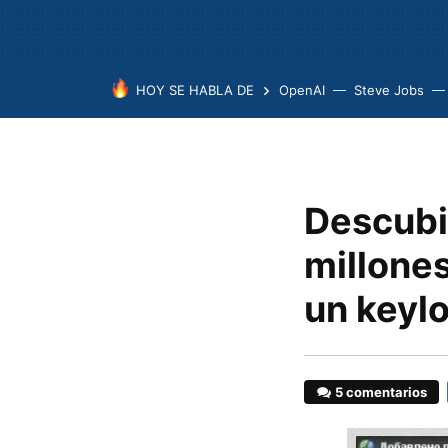
HOY SE HABLA DE
OpenAI
Steve Jobs
Descubi
millone
un keyl
5 comentarios