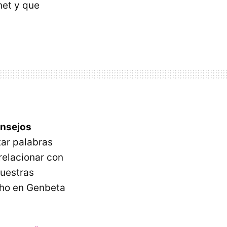
net y que
onsejos
ar palabras
relacionar con
nuestras
cho en Genbeta