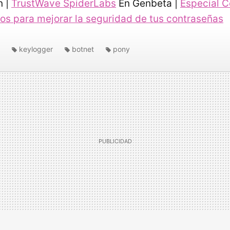
n |
TrustWave SpiderLabs
En Genbeta |
Especial 
os para mejorar la seguridad de tus contraseñas
d
keylogger
botnet
pony