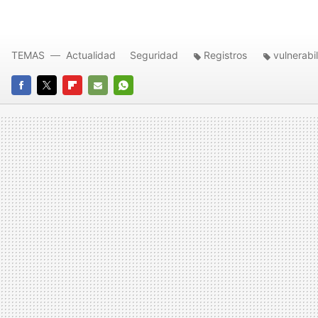
TEMAS
Actualidad
Seguridad
Registros
vulnerabi
FACEBOOK
TWITTER
FLIPBOARD
E-
WHATSAPP
MAIL