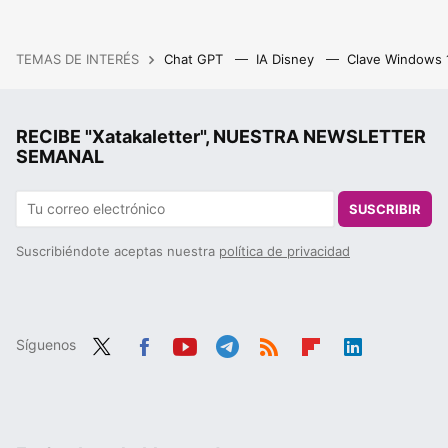
TEMAS DE INTERÉS
Chat GPT
IA Disney
Clave Windows
RECIBE "Xatakaletter", NUESTRA NEWSLETTER
SEMANAL
SUSCRIBIR
Suscribiéndote aceptas nuestra
política de privacidad
Síguenos
Twit
Fac
You
Tele
RSS
Flip
Link
ter
ebo
tub
gra
boa
edIn
ok
e
m
rd