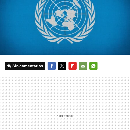
Sin comentarios
FACEBOOK
TWITTER
FLIPBOARD
E-
WHATSAPP
MAIL