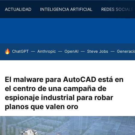
ACTUALIDAD
INTELIGENCIA ARTIFICIAL
REDES SOCIALE
HOY SE HABLA DE
ChatGPT
Anthropic
OpenAI
Steve Jobs
Generaci
El malware para AutoCAD está en
el centro de una campaña de
espionaje industrial para robar
planos que valen oro