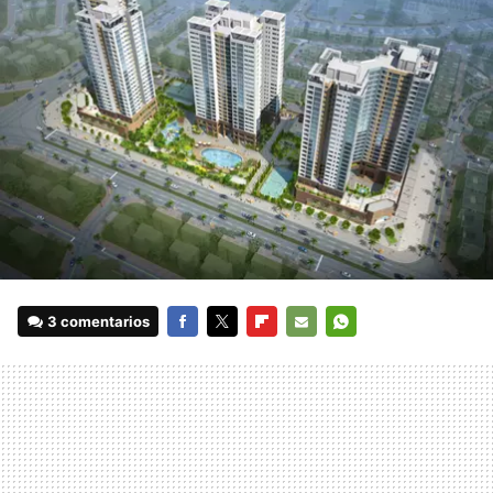
3 comentarios
FACEBOOK
TWITTER
FLIPBOARD
E-
WHATSAPP
MAIL