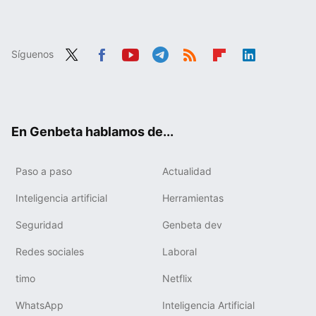
Síguenos
Twit
Fac
You
Tele
RSS
Flip
Link
ter
ebo
tub
gra
boa
edIn
ok
e
m
rd
En Genbeta hablamos de...
Paso a paso
Actualidad
Inteligencia artificial
Herramientas
Seguridad
Genbeta dev
Redes sociales
Laboral
timo
Netflix
WhatsApp
Inteligencia Artificial