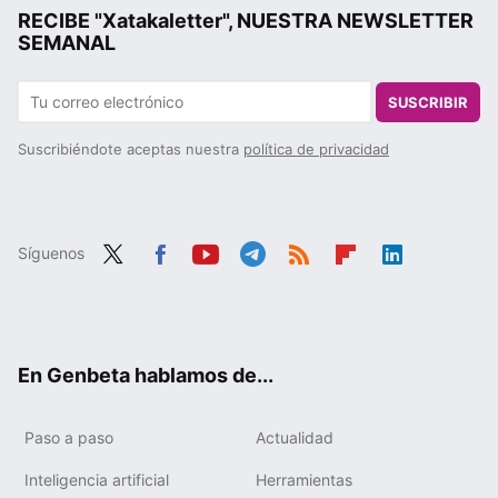
RECIBE "Xatakaletter", NUESTRA NEWSLETTER
SEMANAL
SUSCRIBIR
Suscribiéndote aceptas nuestra
política de privacidad
Síguenos
Twit
Fac
You
Tele
RSS
Flip
Link
ter
ebo
tub
gra
boa
edIn
ok
e
m
rd
En Genbeta hablamos de...
Paso a paso
Actualidad
Inteligencia artificial
Herramientas