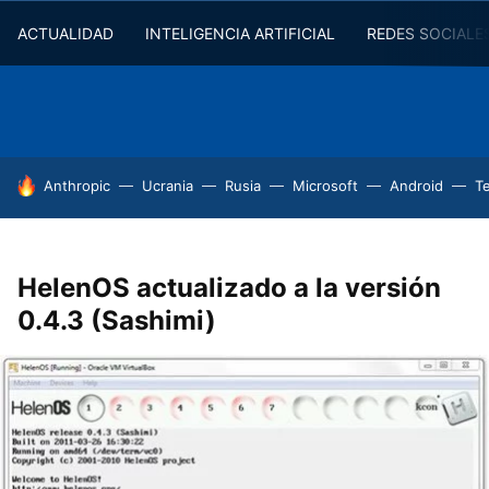
ACTUALIDAD
INTELIGENCIA ARTIFICIAL
REDES SOCIALE
HOY SE HABLA DE
Anthropic
Ucrania
Rusia
Microsoft
Android
T
HelenOS actualizado a la versión
0.4.3 (Sashimi)