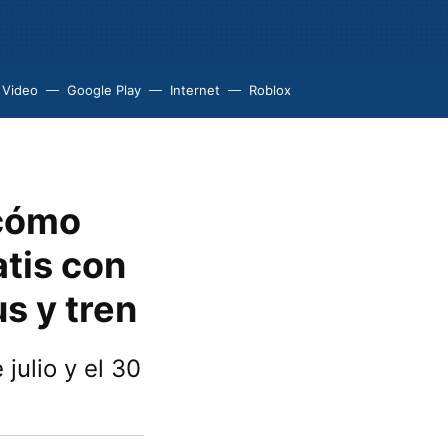
 Video
Google Play
Internet
Roblox
 cómo
atis con
s y tren
julio y el 30