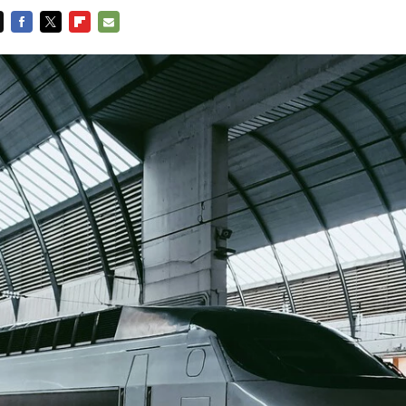
FACEBOOK
TWITTER
FLIPBOARD
E-
MAIL