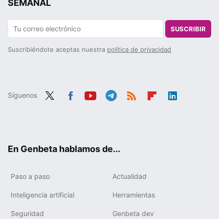
SEMANAL
SUSCRIBIR
Suscribiéndote aceptas nuestra
política de privacidad
Síguenos
Twit
Fac
You
Tele
RSS
Flip
Link
ter
ebo
tub
gra
boa
edIn
ok
e
m
rd
En Genbeta hablamos de...
Paso a paso
Actualidad
Inteligencia artificial
Herramientas
Seguridad
Genbeta dev