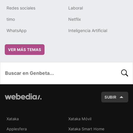
Redes sociales
Laboral
timo
Netflix
WhatsApp
Inteligencia Artificial
VER MÁS TEMAS
BUSC
SUBIR
Xataka
Xataka Móvil
Applesfera
Xataka Smart Home