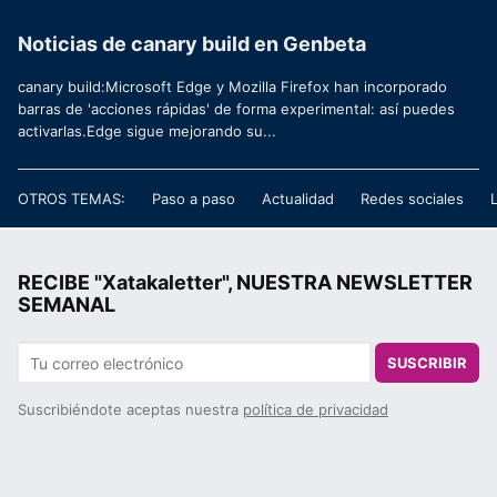
Noticias de canary build en Genbeta
canary build:Microsoft Edge y Mozilla Firefox han incorporado
barras de 'acciones rápidas' de forma experimental: así puedes
activarlas.Edge sigue mejorando su...
OTROS TEMAS:
Paso a paso
Actualidad
Redes sociales
RECIBE "Xatakaletter", NUESTRA NEWSLETTER
SEMANAL
SUSCRIBIR
Suscribiéndote aceptas nuestra
política de privacidad