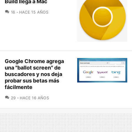
Build llega a Mac
COMENTARIOS
16
HACE 15 AÑOS
Google Chrome agrega
una "ballot screen" de
buscadores y nos deja
probar sus betas más
fácilmente
COMENTARIOS
29
HACE 16 AÑOS