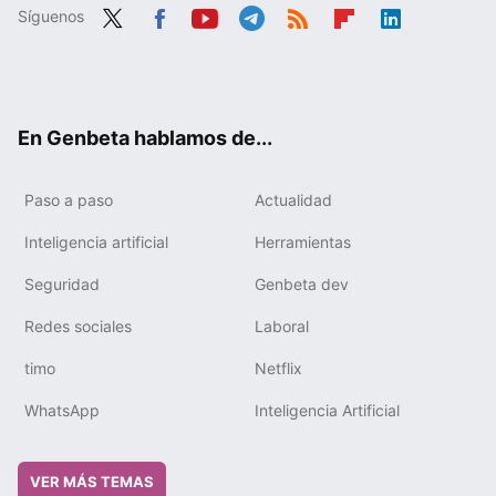
Síguenos
Twit
Fac
You
Tele
RSS
Flip
Link
ter
ebo
tub
gra
boa
edIn
ok
e
m
rd
En Genbeta hablamos de...
Paso a paso
Actualidad
Inteligencia artificial
Herramientas
Seguridad
Genbeta dev
Redes sociales
Laboral
timo
Netflix
WhatsApp
Inteligencia Artificial
VER MÁS TEMAS