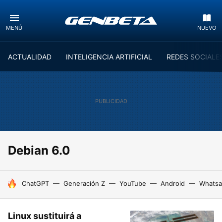
MENÚ
NUEVO
ACTUALIDAD
INTELIGENCIA ARTIFICIAL
REDES SOCIALE
Debian 6.0
HOY SE HABLA DE
ChatGPT
Generación Z
YouTube
Android
Whats
Linux sustituirá a