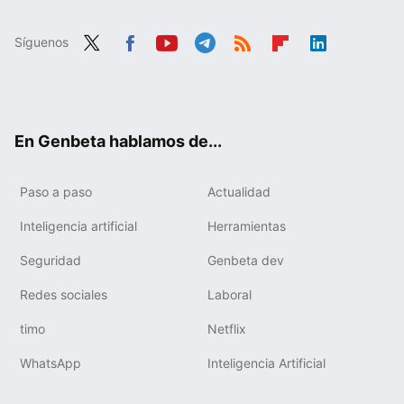
Síguenos
Twit
Fac
You
Tele
RSS
Flip
Link
ter
ebo
tub
gra
boa
edIn
ok
e
m
rd
En Genbeta hablamos de...
Paso a paso
Actualidad
Inteligencia artificial
Herramientas
Seguridad
Genbeta dev
Redes sociales
Laboral
timo
Netflix
WhatsApp
Inteligencia Artificial