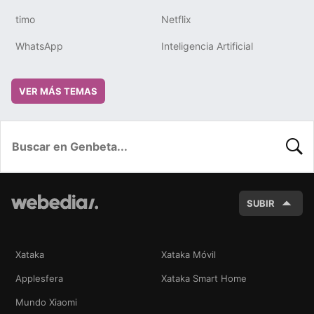
timo
Netflix
WhatsApp
Inteligencia Artificial
VER MÁS TEMAS
BUSC
SUBIR
Xataka
Xataka Móvil
Applesfera
Xataka Smart Home
Mundo Xiaomi