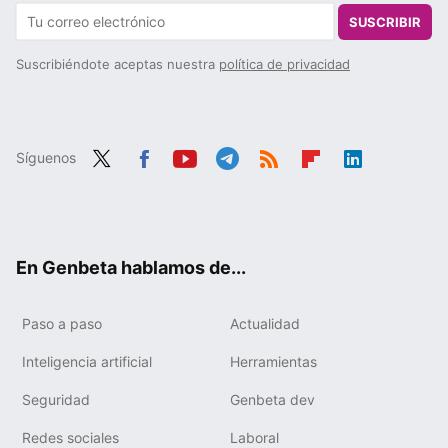
SUSCRIBIR
Suscribiéndote aceptas nuestra
política de privacidad
Síguenos
Twit
Fac
You
Tele
RSS
Flip
Link
ter
ebo
tub
gra
boa
edIn
ok
e
m
rd
En Genbeta hablamos de...
Paso a paso
Actualidad
Inteligencia artificial
Herramientas
Seguridad
Genbeta dev
Redes sociales
Laboral