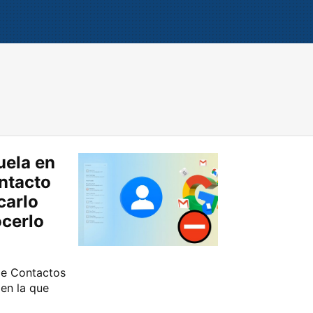
uela en
ontacto
carlo
ocerlo
le Contactos
 en la que