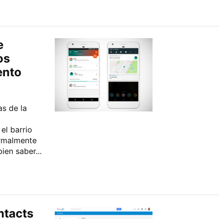
e
os
ento
as de la
el barrio
ormalmente
ien saber...
ntacts