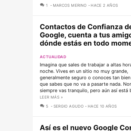
COMENTARIOS
1
MARCOS MERINO
HACE 2 AÑOS
Contactos de Confianza d
Google, cuenta a tus amig
dónde estás en todo mom
ACTUALIDAD
Imagina que sales de trabajar a altas hor
noche. Vives en un sitio no muy grande,
generalmente seguro o conoces tan bien 
que sabes que no va a pasarte nada. N
siempre vas tranquilo, pero aún así está b
LEER MÁS »
COMENTARIOS
5
SERGIO AGUDO
HACE 10 AÑOS
Así es el nuevo Google Co