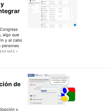
 y
ntegrar
 Congress
, algo que
in y al cabo
s personas
EER MÁS »
ción de
adopción y