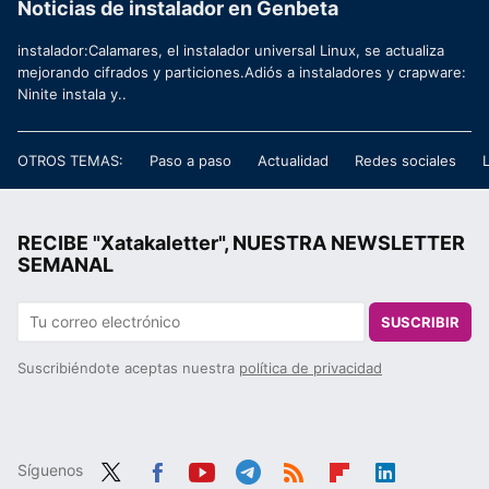
Noticias de instalador en Genbeta
instalador:Calamares, el instalador universal Linux, se actualiza
mejorando cifrados y particiones.Adiós a instaladores y crapware:
Ninite instala y..
OTROS TEMAS:
Paso a paso
Actualidad
Redes sociales
RECIBE "Xatakaletter", NUESTRA NEWSLETTER
SEMANAL
SUSCRIBIR
Suscribiéndote aceptas nuestra
política de privacidad
Síguenos