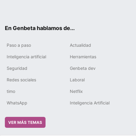
Twit
Fac
You
Tele
RSS
Flip
Link
ter
ebo
tub
gra
boa
edIn
ok
e
m
rd
En Genbeta hablamos de...
Paso a paso
Actualidad
Inteligencia artificial
Herramientas
Seguridad
Genbeta dev
Redes sociales
Laboral
timo
Netflix
WhatsApp
Inteligencia Artificial
VER MÁS TEMAS