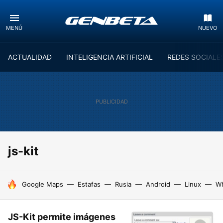
MENÚ
NUEVO
ACTUALIDAD
INTELIGENCIA ARTIFICIAL
REDES SOCIALE
js-kit
HOY SE HABLA DE
Google Maps
Estafas
Rusia
Android
Linux
W
JS-Kit permite imágenes