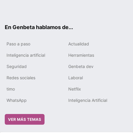
Twit
Fac
You
Tele
RSS
Flip
Link
ter
ebo
tub
gra
boa
edIn
ok
e
m
rd
En Genbeta hablamos de...
Paso a paso
Actualidad
Inteligencia artificial
Herramientas
Seguridad
Genbeta dev
Redes sociales
Laboral
timo
Netflix
WhatsApp
Inteligencia Artificial
VER MÁS TEMAS